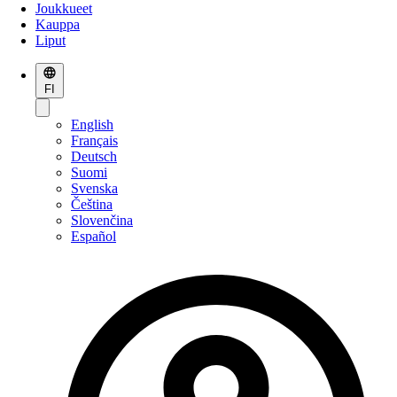
Joukkueet
Kauppa
Liput
FI
English
Français
Deutsch
Suomi
Svenska
Čeština
Slovenčina
Español