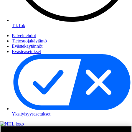
TikTok
Palveluehdot
Tietosuojakäytäntö
Evästekäytännöt
Evästeasetukset
Yksityisyysasetukset
NHL.com on National Hockey Leaguen virallinen sivusto. Kaikki