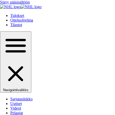
Siirry pääsisältöön
Tulokset
Otteluohjelma
Tilastot
Navigointivalikko
Sarjataulukko
Uutiset
Videot
Pelaajat