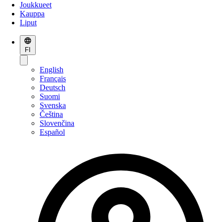
Joukkueet
Kauppa
Liput
FI
English
Français
Deutsch
Suomi
Svenska
Čeština
Slovenčina
Español