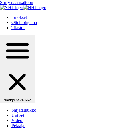
Siirry pääsisältöön
Tulokset
Otteluohjelma
Tilastot
Navigointivalikko
Sarjataulukko
Uutiset
Videot
Pelaajat