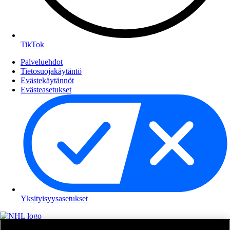
TikTok
Palveluehdot
Tietosuojakäytäntö
Evästekäytännöt
Evästeasetukset
Yksityisyysasetukset
NHL.com on National Hockey Leaguen virallinen sivusto. Kaikki