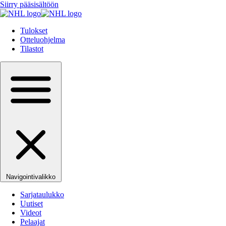
Siirry pääsisältöön
Tulokset
Otteluohjelma
Tilastot
Navigointivalikko
Sarjataulukko
Uutiset
Videot
Pelaajat