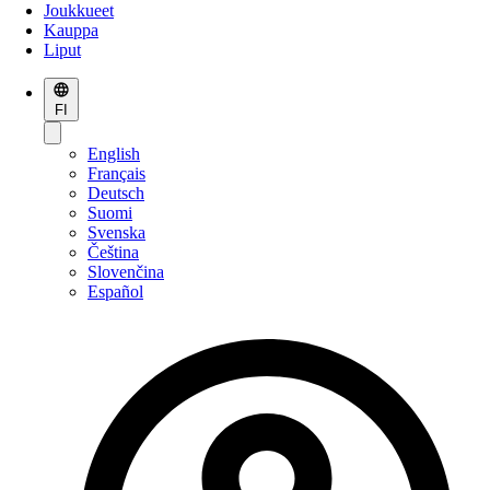
Joukkueet
Kauppa
Liput
FI
English
Français
Deutsch
Suomi
Svenska
Čeština
Slovenčina
Español