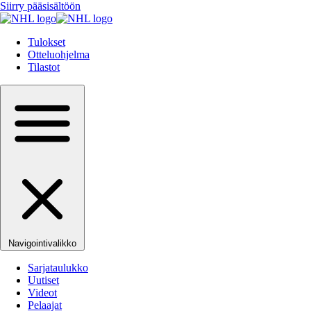
Siirry pääsisältöön
Tulokset
Otteluohjelma
Tilastot
Navigointivalikko
Sarjataulukko
Uutiset
Videot
Pelaajat