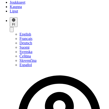
Joukkueet
Kauppa
Liput
FI
English
Français
Deutsch
Suomi
Svenska
Čeština
Slovenčina
Español