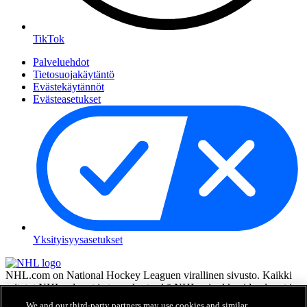
TikTok
Palveluehdot
Tietosuojakäytäntö
Evästekäytännöt
Evästeasetukset
Yksityisyysasetukset
NHL.com on National Hockey Leaguen virallinen sivusto. Kaikki
esitetyt NHL:n logot ja tunnukset sekä NHL:n joukkueiden logot ja
tunnukset ovat NHL:n ja sen joukkueiden omaisuutta, eikä niitä saa
We and our third-party partners may use cookies and similar