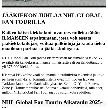
Video
JÄÄKIEKON JUHLAA NHL GLOBAL
FAN TOURILLA
Kaikenikäiset kiekkofanit ovat tervetulleita tähän
ILMAISEEN tapahtumaan, jossa voit testata
jääkiekkotaitojasi, voittaa palkintoja ja saada tietoa
maailman parhaasta jääkiekkoliigasta.
NHL Global Fan Tour jatkaa kiertämistään maailmalla ja tekee 55
pysähdystä kahdeksassa maassa. Ilmaisfestivaali on ilahduttanut jo
yli 375 000 kiekkofania.
Kiertävä kiekkofestivaali on täynnä interaktiivista tekemistä ja koko
perheen elämyksiä. Toimintapisteitä ovat mm. Kovin laukaus,
Tarkkuuslauonta, Mailankäsittelyhaaste, Score-O, Youth Fitness
Zone ja Hattutemppuhaaste. Seuraa aikataulupäivityksiä, niin näet,
milloin NHL Global Fan Tour saapuu sinun kotiseudullesi.
NHL Global Fan Tourin Aikataulu 2025-