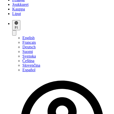
Joukkueet
Kauppa
Liput
FI
English
Français
Deutsch
Suomi
Svenska
Čeština
Slovenčina
Español