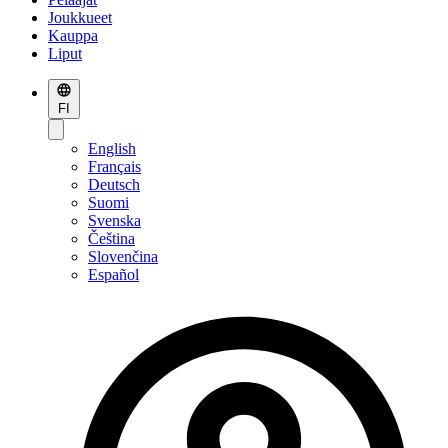
Joukkueet
Kauppa
Liput
FI
English
Français
Deutsch
Suomi
Svenska
Čeština
Slovenčina
Español