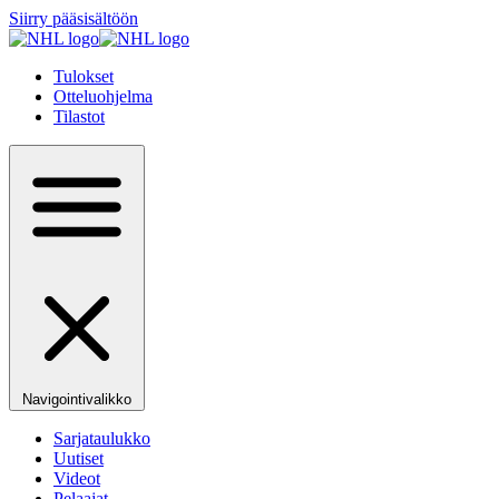
Siirry pääsisältöön
Tulokset
Otteluohjelma
Tilastot
Navigointivalikko
Sarjataulukko
Uutiset
Videot
Pelaajat