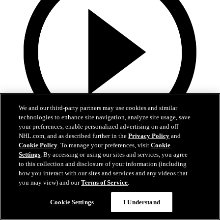
We and our third-party partners may use cookies and similar
technologies to enhance site navigation, analyze site usage, save
your preferences, enable personalized advertising on and off
NHL.com, and as described further in the
Privacy Policy
and
10:17
Cookie Policy
. To manage your preferences, visit
Cookie
Settings
. By accessing or using our sites and services, you agree
La Final de la Stanley Cup alrededor del mundo
to this collection and disclosure of your information (including
how you interact with our sites and services and any videos that
Reviva los mejores momentos de la Final en 21 transmisiones y 14
you may view) and our
Terms of Service
.
idiomas diferentes
Cookie Settings
I Understand
16 jun. 2026