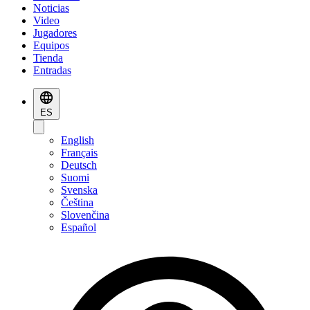
Noticias
Video
Jugadores
Equipos
Tienda
Entradas
ES
English
Français
Deutsch
Suomi
Svenska
Čeština
Slovenčina
Español