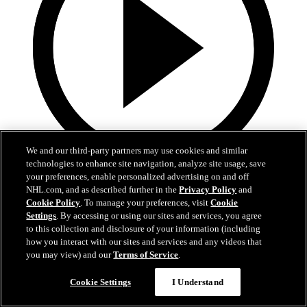
We and our third-party partners may use cookies and similar
technologies to enhance site navigation, analyze site usage, save
your preferences, enable personalized advertising on and off
1:39
NHL.com, and as described further in the
Privacy Policy
and
Lo mejor del desfile de campeones de los Hurricanes
Cookie Policy
. To manage your preferences, visit
Cookie
Settings
. By accessing or using our sites and services, you agree
to this collection and disclosure of your information (including
Echen un vistazo a los mejores momentos de los festejos de
how you interact with our sites and services and any videos that
la Stanley Cup de los Hurricanes
you may view) and our
Terms of Service
.
20 jun. 2026
Cookie Settings
I Understand