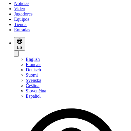
Noticias
Video
Jugadores
Equipos
Tienda
Entradas
ES
English
Français
Deutsch
Suomi
Svenska
Čeština
Slovenčina
Español