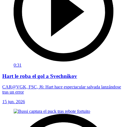
0:31
Hart le roba el gol a Svechnikov
CAR@VGK, FSC, J6: Hart hace espectacular salvada lanzándose
tras un error
15 jun. 2026