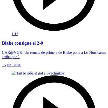
1:15
Blake consigue el 2-0
CAR@VGK: Un remate de primera de Blake pone a los Hurricanes
arriba por 2
15 jun. 2026