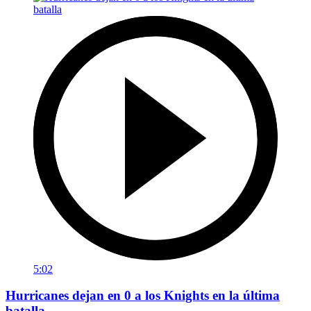
5:02
Hurricanes dejan en 0 a los Knights en la última
batalla