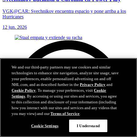
VGK@CAR: Svechnikov encuentra espacio y pone arriba a los
Hurricanes
12 jun. 2026
We and our third-party partners may use cookies and similar
technologies to enhance site navigation, analyze site usage, save
your preferences, enable personalized advertising on and off
NHL.com, and as described further in the
Privacy Policy
and
Cookie Policy
. To manage your preferences, visit
Cookie
Settings
. By accessing or using our sites and services, you agree
to this collection and disclosure of your information (including
how you interact with our sites and services and any videos that
you may view) and our
Terms of Service
.
Cookie Settings
I Understand