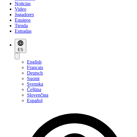
Noticias
Video
Jugadores
Equipos
Tienda
Entradas
ES
English
Français
Deutsch
Suomi
Svenska
Čeština
Slovenčina
Español