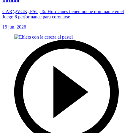
CAR@VGK, FSC, J6: Hurricanes tienen noche dominante en el
Juego 6 performance para coronarse
15 jun. 2026