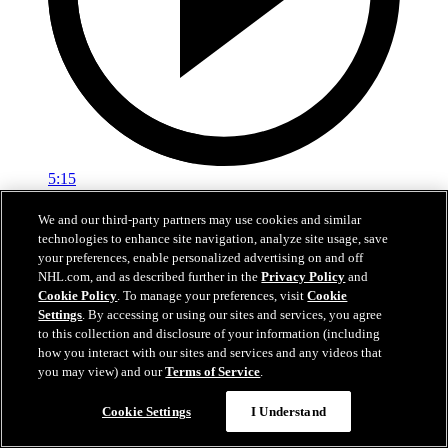
5:15
Los mejores momentos de la Semana 18
We and our third-party partners may use cookies and similar
technologies to enhance site navigation, analyze site usage, save
En español: lo más destacado de la Semana 18
your preferences, enable personalized advertising on and off
NHL.com, and as described further in the
Privacy Policy
and
02 mar. 2026
Cookie Policy
. To manage your preferences, visit
Cookie
Settings
. By accessing or using our sites and services, you agree
to this collection and disclosure of your information (including
how you interact with our sites and services and any videos that
you may view) and our
Terms of Service
.
Cookie Settings
I Understand