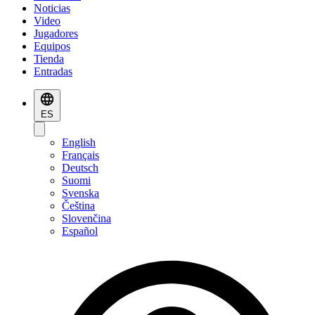
Noticias
Video
Jugadores
Equipos
Tienda
Entradas
ES
English
Français
Deutsch
Suomi
Svenska
Čeština
Slovenčina
Español