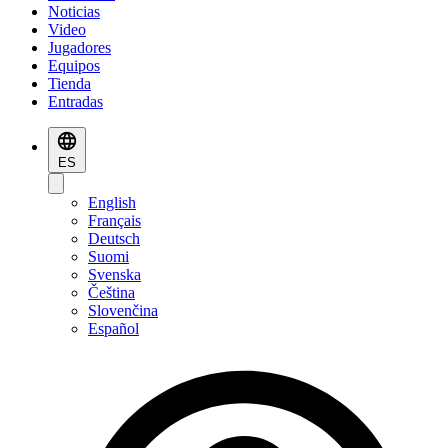
Noticias
Video
Jugadores
Equipos
Tienda
Entradas
ES
English
Français
Deutsch
Suomi
Svenska
Čeština
Slovenčina
Español