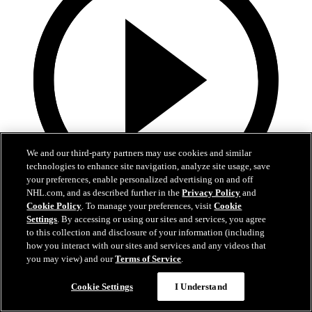
We and our third-party partners may use cookies and similar
technologies to enhance site navigation, analyze site usage, save
your preferences, enable personalized advertising on and off
NHL.com, and as described further in the
Privacy Policy
and
Cookie Policy
. To manage your preferences, visit
Cookie
1:39
Settings
. By accessing or using our sites and services, you agree
to this collection and disclosure of your information (including
Lo mejor del desfile de campeones de los Hurricanes
how you interact with our sites and services and any videos that
you may view) and our
Terms of Service
.
Echen un vistazo a los mejores momentos de los festejos de
la Stanley Cup de los Hurricanes
Cookie Settings
I Understand
20 jun. 2026