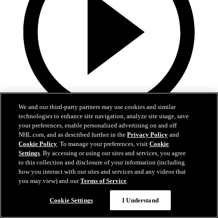
We and our third-party partners may use cookies and similar
technologies to enhance site navigation, analyze site usage, save
1:39
your preferences, enable personalized advertising on and off
NHL.com, and as described further in the
Privacy Policy
and
Lo mejor del desfile de campeones de los Hurricanes
Cookie Policy
. To manage your preferences, visit
Cookie
Settings
. By accessing or using our sites and services, you agree
Echen un vistazo a los mejores momentos de los festejos de
to this collection and disclosure of your information (including
la Stanley Cup de los Hurricanes
how you interact with our sites and services and any videos that
you may view) and our
Terms of Service
.
20 jun. 2026
Cookie Settings
I Understand