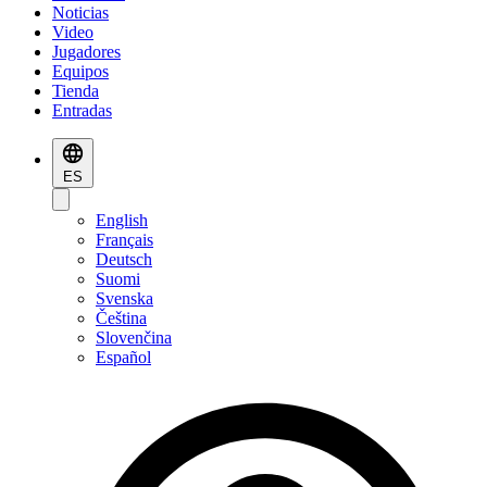
Noticias
Video
Jugadores
Equipos
Tienda
Entradas
ES
English
Français
Deutsch
Suomi
Svenska
Čeština
Slovenčina
Español