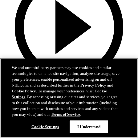
We and our third-party partners may use cookies and similar
technologies to enhance site navigation, analyze site usage, save
your preferences, enable personalized advertising on and off
1:39
NHL.com, and as described further in the
Privacy Policy
and
Cookie Policy
. To manage your preferences, visit
Cookie
Lo mejor del desfile de campeones de los Hurricanes
Settings
. By accessing or using our sites and services, you agree
to this collection and disclosure of your information (including
how you interact with our sites and services and any videos that
Echen un vistazo a los mejores momentos de los festejos de
la Stanley Cup de los Hurricanes
you may view) and our
Terms of Service
.
20 jun. 2026
Cookie Settings
I Understand