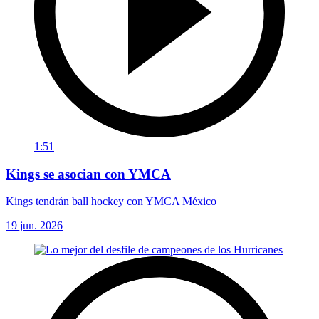
1:51
Kings se asocian con YMCA
Kings tendrán ball hockey con YMCA México
19 jun. 2026