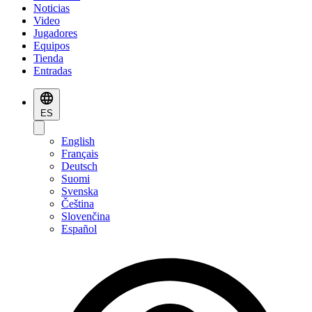
Noticias
Video
Jugadores
Equipos
Tienda
Entradas
ES
English
Français
Deutsch
Suomi
Svenska
Čeština
Slovenčina
Español