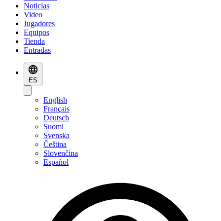
Noticias
Video
Jugadores
Equipos
Tienda
Entradas
ES
English
Français
Deutsch
Suomi
Svenska
Čeština
Slovenčina
Español