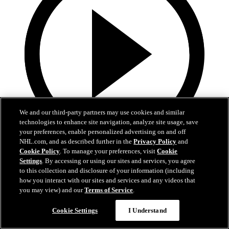
We and our third-party partners may use cookies and similar
technologies to enhance site navigation, analyze site usage, save
your preferences, enable personalized advertising on and off
NHL.com, and as described further in the
Privacy Policy
and
10:17
Cookie Policy
. To manage your preferences, visit
Cookie
Settings
. By accessing or using our sites and services, you agree
La Final de la Stanley Cup alrededor del mundo
to this collection and disclosure of your information (including
how you interact with our sites and services and any videos that
Reviva los mejores momentos de la Final en 21 transmisiones y 14
you may view) and our
Terms of Service
.
idiomas diferentes
Cookie Settings
I Understand
16 jun. 2026