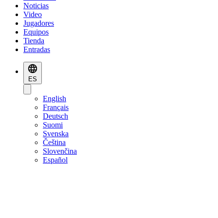
Noticias
Video
Jugadores
Equipos
Tienda
Entradas
ES
English
Français
Deutsch
Suomi
Svenska
Čeština
Slovenčina
Español