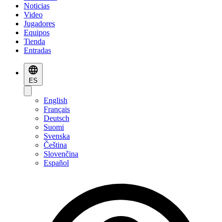
Noticias
Video
Jugadores
Equipos
Tienda
Entradas
ES
English
Français
Deutsch
Suomi
Svenska
Čeština
Slovenčina
Español