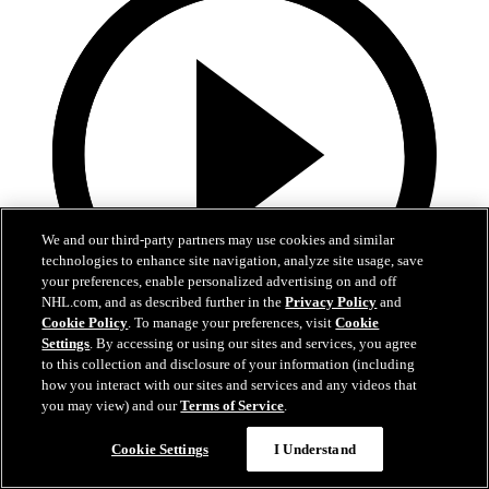
We and our third-party partners may use cookies and similar
technologies to enhance site navigation, analyze site usage, save
your preferences, enable personalized advertising on and off
NHL.com, and as described further in the
Privacy Policy
and
Cookie Policy
. To manage your preferences, visit
Cookie
Settings
. By accessing or using our sites and services, you agree
10:17
to this collection and disclosure of your information (including
how you interact with our sites and services and any videos that
La Final de la Stanley Cup alrededor del mundo
you may view) and our
Terms of Service
.
Reviva los mejores momentos de la Final en 21 transmisiones y 14
Cookie Settings
I Understand
idiomas diferentes