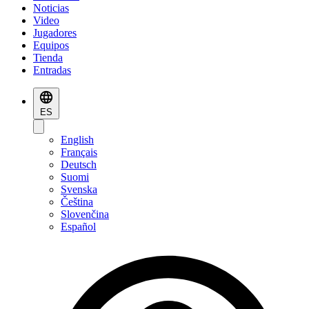
Noticias
Video
Jugadores
Equipos
Tienda
Entradas
ES
English
Français
Deutsch
Suomi
Svenska
Čeština
Slovenčina
Español