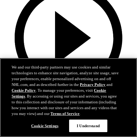
We and our third-party partners may use cookies and similar
technologies to enhance site navigation, analyze site usage, save
your preferences, enable personalized advertising on and off
NHL.com, and as described further in the
Privacy Policy
and
Cookie Policy
. To manage your preferences, visit
Cookie
10:17
Settings
. By accessing or using our sites and services, you agree
to this collection and disclosure of your information (including
La Final de la Stanley Cup alrededor del mundo
how you interact with our sites and services and any videos that
you may view) and our
Terms of Service
.
Reviva los mejores momentos de la Final en 21 transmisiones y 14
idiomas diferentes
Cookie Settings
I Understand
16 jun. 2026