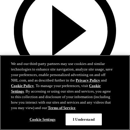
We and our third-party partners may use cookies and similar
technologies to enhance site navigation, analyze site usage, save
your preferences, enable personalized advertising on and off
NHL.com, and as described further in the
Privacy Policy
and
10:17
Cookie Policy
. To manage your preferences, visit
Cookie
Settings
. By accessing or using our sites and services, you agree
La Final de la Stanley Cup alrededor del mundo
to this collection and disclosure of your information (including
how you interact with our sites and services and any videos that
Reviva los mejores momentos de la Final en 21 transmisiones y 14
you may view) and our
Terms of Service
.
idiomas diferentes
Cookie Settings
I Understand
16 jun. 2026