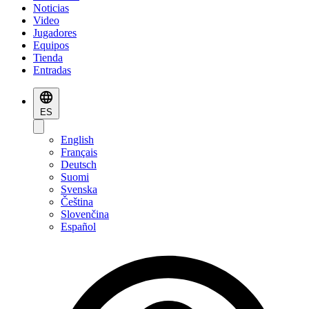
Noticias
Video
Jugadores
Equipos
Tienda
Entradas
ES
English
Français
Deutsch
Suomi
Svenska
Čeština
Slovenčina
Español