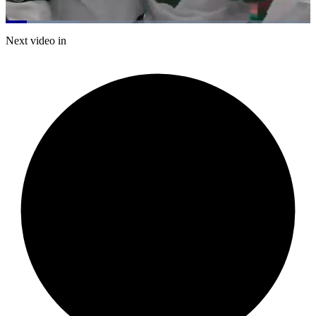
Loaded
:
24.21%
Current
0:21
/
Duration
4:56
Next video in
Pause
Mute
Subtitles
Fulls
Time