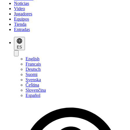
Noticias
Video
Jugadores
Equipos
Tienda
Entradas
ES
English
Français
Deutsch
Suomi
Svenska
Čeština
Slovenčina
Español