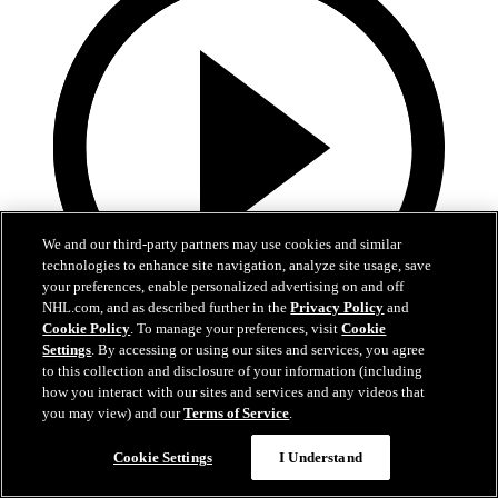
We and our third-party partners may use cookies and similar
technologies to enhance site navigation, analyze site usage, save
your preferences, enable personalized advertising on and off
NHL.com, and as described further in the
Privacy Policy
and
Cookie Policy
. To manage your preferences, visit
Cookie
Settings
. By accessing or using our sites and services, you agree
10:17
to this collection and disclosure of your information (including
how you interact with our sites and services and any videos that
La Final de la Stanley Cup alrededor del mundo
you may view) and our
Terms of Service
.
Reviva los mejores momentos de la Final en 21 transmisiones y 14
Cookie Settings
I Understand
idiomas diferentes