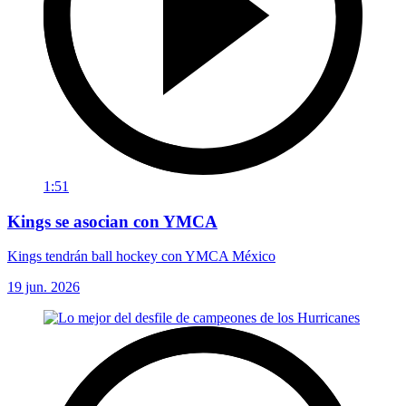
1:51
Kings se asocian con YMCA
Kings tendrán ball hockey con YMCA México
19 jun. 2026