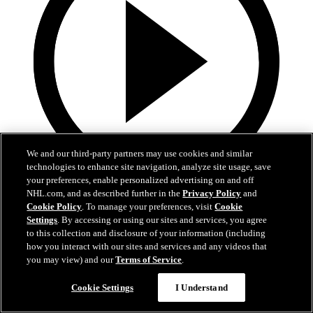
We and our third-party partners may use cookies and similar
technologies to enhance site navigation, analyze site usage, save
your preferences, enable personalized advertising on and off
1:39
NHL.com, and as described further in the
Privacy Policy
and
Cookie Policy
. To manage your preferences, visit
Cookie
Lo mejor del desfile de campeones de los Hurricanes
Settings
. By accessing or using our sites and services, you agree
to this collection and disclosure of your information (including
how you interact with our sites and services and any videos that
Echen un vistazo a los mejores momentos de los festejos de
la Stanley Cup de los Hurricanes
you may view) and our
Terms of Service
.
20 jun. 2026
Cookie Settings
I Understand