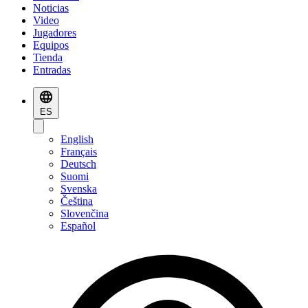
Noticias
Video
Jugadores
Equipos
Tienda
Entradas
ES
English
Français
Deutsch
Suomi
Svenska
Čeština
Slovenčina
Español