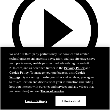
We and our third-party partners may use cookies and similar
technologies to enhance site navigation, analyze site usage, save
your preferences, enable personalized advertising on and off
NHL.com, and as described further in the
Privacy Policy
and
Cookie Policy
. To manage your preferences, visit
Cookie
10:17
Settings
. By accessing or using our sites and services, you agree
to this collection and disclosure of your information (including
La Final de la Stanley Cup alrededor del mundo
how you interact with our sites and services and any videos that
you may view) and our
Terms of Service
.
Reviva los mejores momentos de la Final en 21 transmisiones y 14
idiomas diferentes
Cookie Settings
I Understand
16 jun. 2026