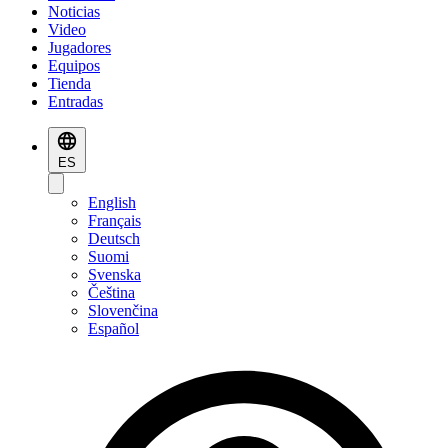
Noticias
Video
Jugadores
Equipos
Tienda
Entradas
ES
English
Français
Deutsch
Suomi
Svenska
Čeština
Slovenčina
Español