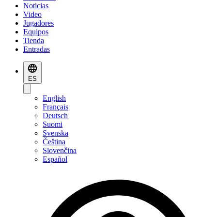
Noticias
Video
Jugadores
Equipos
Tienda
Entradas
ES
English
Français
Deutsch
Suomi
Svenska
Čeština
Slovenčina
Español