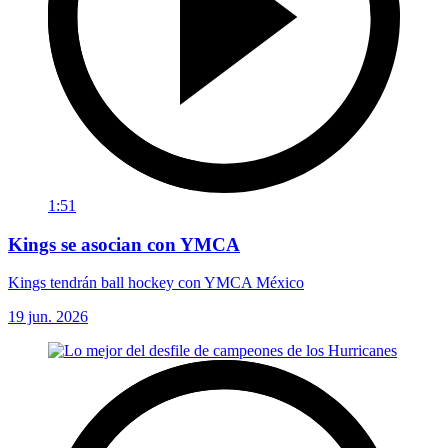
1:51
Kings se asocian con YMCA
Kings tendrán ball hockey con YMCA México
19 jun. 2026