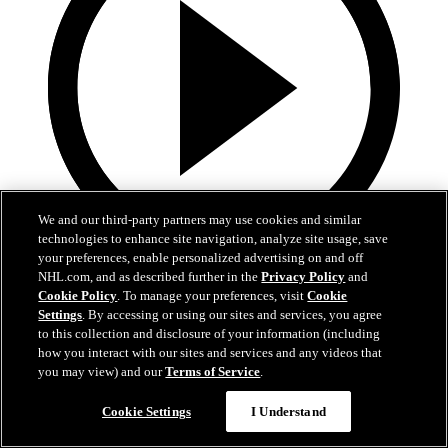
We and our third-party partners may use cookies and similar
technologies to enhance site navigation, analyze site usage, save
your preferences, enable personalized advertising on and off
1:39
NHL.com, and as described further in the
Privacy Policy
and
Cookie Policy
. To manage your preferences, visit
Cookie
Lo mejor del desfile de campeones de los Hurricanes
Settings
. By accessing or using our sites and services, you agree
to this collection and disclosure of your information (including
how you interact with our sites and services and any videos that
Echen un vistazo a los mejores momentos de los festejos de
la Stanley Cup de los Hurricanes
you may view) and our
Terms of Service
.
20 jun. 2026
Cookie Settings
I Understand