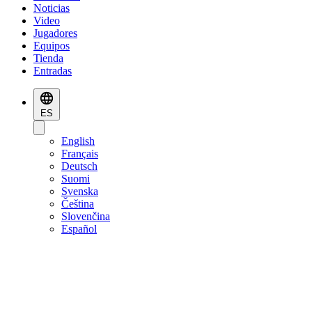
Noticias
Video
Jugadores
Equipos
Tienda
Entradas
ES
English
Français
Deutsch
Suomi
Svenska
Čeština
Slovenčina
Español