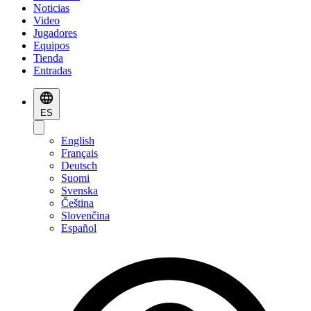
Noticias
Video
Jugadores
Equipos
Tienda
Entradas
ES
English
Français
Deutsch
Suomi
Svenska
Čeština
Slovenčina
Español