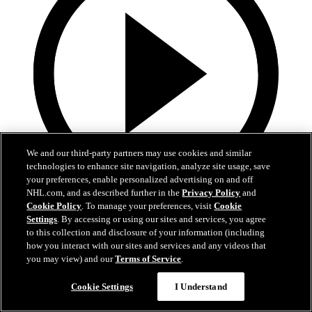
We and our third-party partners may use cookies and similar
technologies to enhance site navigation, analyze site usage, save
your preferences, enable personalized advertising on and off
NHL.com, and as described further in the
Privacy Policy
and
10:17
Cookie Policy
. To manage your preferences, visit
Cookie
Settings
. By accessing or using our sites and services, you agree
La Final de la Stanley Cup alrededor del mundo
to this collection and disclosure of your information (including
how you interact with our sites and services and any videos that
Reviva los mejores momentos de la Final en 21 transmisiones y 14
you may view) and our
Terms of Service
.
idiomas diferentes
Cookie Settings
I Understand
16 jun. 2026