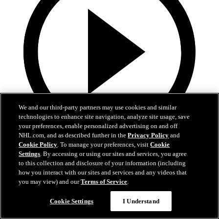
We and our third-party partners may use cookies and similar
technologies to enhance site navigation, analyze site usage, save
your preferences, enable personalized advertising on and off
NHL.com, and as described further in the
Privacy Policy
and
10:17
Cookie Policy
. To manage your preferences, visit
Cookie
Settings
. By accessing or using our sites and services, you agree
La Final de la Stanley Cup alrededor del mundo
to this collection and disclosure of your information (including
how you interact with our sites and services and any videos that
Reviva los mejores momentos de la Final en 21 transmisiones y 14
you may view) and our
Terms of Service
.
idiomas diferentes
Cookie Settings
I Understand
16 jun. 2026