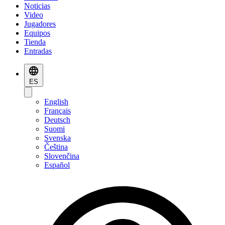
Noticias
Video
Jugadores
Equipos
Tienda
Entradas
ES
English
Français
Deutsch
Suomi
Svenska
Čeština
Slovenčina
Español