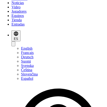
Noticias
Video
Jugadores
Equipos
Tienda
Entradas
ES
English
Français
Deutsch
Suomi
Svenska
Čeština
Slovenčina
Español