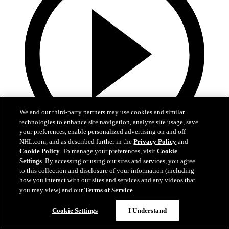
We and our third-party partners may use cookies and similar
technologies to enhance site navigation, analyze site usage, save
your preferences, enable personalized advertising on and off
NHL.com, and as described further in the
Privacy Policy
and
10:17
Cookie Policy
. To manage your preferences, visit
Cookie
Settings
. By accessing or using our sites and services, you agree
La Final de la Stanley Cup alrededor del mundo
to this collection and disclosure of your information (including
how you interact with our sites and services and any videos that
Reviva los mejores momentos de la Final en 21 transmisiones y 14
you may view) and our
Terms of Service
.
idiomas diferentes
Cookie Settings
I Understand
16 jun. 2026