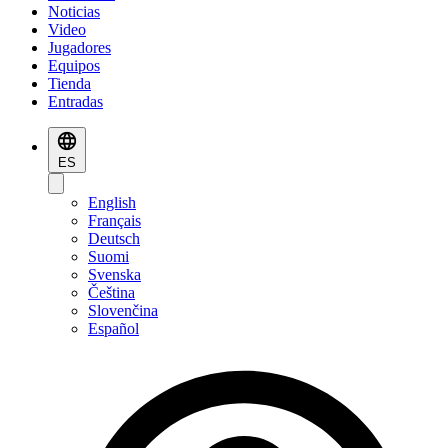
Noticias
Video
Jugadores
Equipos
Tienda
Entradas
ES
English
Français
Deutsch
Suomi
Svenska
Čeština
Slovenčina
Español