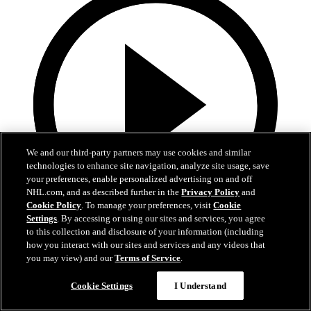
We and our third-party partners may use cookies and similar
technologies to enhance site navigation, analyze site usage, save
your preferences, enable personalized advertising on and off
NHL.com, and as described further in the
Privacy Policy
and
Cookie Policy
. To manage your preferences, visit
Cookie
Settings
. By accessing or using our sites and services, you agree
to this collection and disclosure of your information (including
10:17
how you interact with our sites and services and any videos that
you may view) and our
Terms of Service
.
La Final de la Stanley Cup alrededor del mundo
Cookie Settings
I Understand
Reviva los mejores momentos de la Final en 21 transmisiones y 14
idiomas diferentes