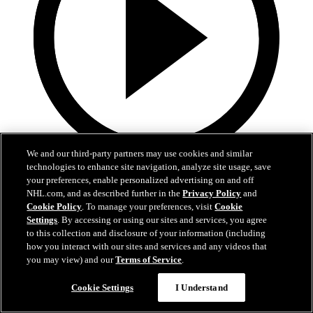
We and our third-party partners may use cookies and similar
technologies to enhance site navigation, analyze site usage, save
10:17
your preferences, enable personalized advertising on and off
NHL.com, and as described further in the
Privacy Policy
and
La Final de la Stanley Cup alrededor del mundo
Cookie Policy
. To manage your preferences, visit
Cookie
Settings
. By accessing or using our sites and services, you agree
Reviva los mejores momentos de la Final en 21 transmisiones y 14
to this collection and disclosure of your information (including
idiomas diferentes
how you interact with our sites and services and any videos that
16 jun. 2026
you may view) and our
Terms of Service
.
Cookie Settings
I Understand