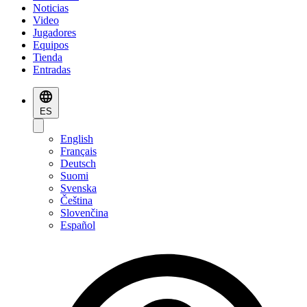
Noticias
Video
Jugadores
Equipos
Tienda
Entradas
ES
English
Français
Deutsch
Suomi
Svenska
Čeština
Slovenčina
Español