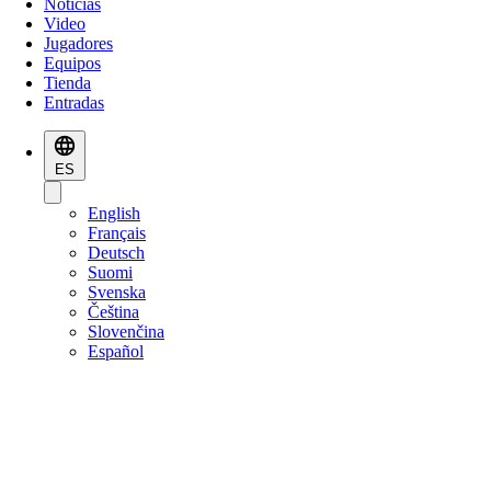
Noticias
Video
Jugadores
Equipos
Tienda
Entradas
ES
English
Français
Deutsch
Suomi
Svenska
Čeština
Slovenčina
Español