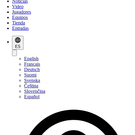
Noticias
Video
Jugadores
Equipos
Tienda
Entradas
ES
English
Français
Deutsch
Suomi
Svenska
Čeština
Slovenčina
Español