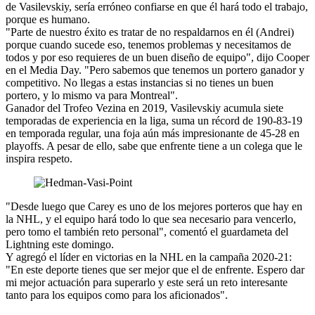
de Vasilevskiy, sería erróneo confiarse en que él hará todo el trabajo,
porque es humano.
"Parte de nuestro éxito es tratar de no respaldarnos en él (Andrei)
porque cuando sucede eso, tenemos problemas y necesitamos de
todos y por eso requieres de un buen diseño de equipo", dijo Cooper
en el Media Day. "Pero sabemos que tenemos un portero ganador y
competitivo. No llegas a estas instancias si no tienes un buen
portero, y lo mismo va para Montreal".
Ganador del Trofeo Vezina en 2019, Vasilevskiy acumula siete
temporadas de experiencia en la liga, suma un récord de 190-83-19
en temporada regular, una foja aún más impresionante de 45-28 en
playoffs. A pesar de ello, sabe que enfrente tiene a un colega que le
inspira respeto.
"Desde luego que Carey es uno de los mejores porteros que hay en
la NHL, y el equipo hará todo lo que sea necesario para vencerlo,
pero tomo el también reto personal", comentó el guardameta del
Lightning este domingo.
Y agregó el líder en victorias en la NHL en la campaña 2020-21:
"En este deporte tienes que ser mejor que el de enfrente. Espero dar
mi mejor actuación para superarlo y este será un reto interesante
tanto para los equipos como para los aficionados".