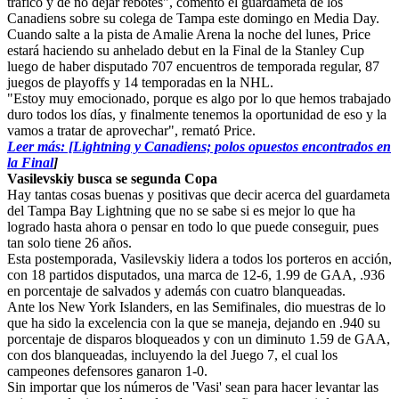
tráfico y de no dejar rebotes", comentó el guardameta de los
Canadiens sobre su colega de Tampa este domingo en Media Day.
Cuando salte a la pista de Amalie Arena la noche del lunes, Price
estará haciendo su anhelado debut en la Final de la Stanley Cup
luego de haber disputado 707 encuentros de temporada regular, 87
juegos de playoffs y 14 temporadas en la NHL.
"Estoy muy emocionado, porque es algo por lo que hemos trabajado
duro todos los días, y finalmente tenemos la oportunidad de eso y la
vamos a tratar de aprovechar", remató Price.
Leer más: [Lightning y Canadiens; polos opuestos encontrados en
la Final
]
Vasilevskiy busca se segunda Copa
Hay tantas cosas buenas y positivas que decir acerca del guardameta
del Tampa Bay Lightning que no se sabe si es mejor lo que ha
logrado hasta ahora o pensar en todo lo que puede conseguir, pues
tan solo tiene 26 años.
Esta postemporada, Vasilevskiy lidera a todos los porteros en acción,
con 18 partidos disputados, una marca de 12-6, 1.99 de GAA, .936
en porcentaje de salvados y además con cuatro blanqueadas.
Ante los New York Islanders, en las Semifinales, dio muestras de lo
que ha sido la excelencia con la que se maneja, dejando en .940 su
porcentaje de disparos bloqueados y con un diminuto 1.59 de GAA,
con dos blanqueadas, incluyendo la del Juego 7, el cual los
campeones defensores ganaron 1-0.
Sin importar que los números de 'Vasi' sean para hacer levantar las