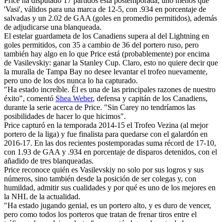
Price ha disputado 17 partidos esta postemporada, uno menos que
'Vasi', válidos para una marca de 12-5, con .934 en porcentaje de
salvadas y un 2.02 de GAA (goles en promedio permitidos), además
de adjudicarse una blanqueada.
El estelar guardameta de los Canadiens supera al del Lightning en
goles permitidos, con 35 a cambio de 36 del portero ruso, pero
también hay algo en lo que Price está (probablemente) por encima
de Vasilevskiy: ganar la Stanley Cup. Claro, esto no quiere decir que
la muralla de Tampa Bay no desee levantar el trofeo nuevamente,
pero uno de los dos nunca lo ha capturado.
"Ha estado increíble. Él es una de las principales razones de nuestro
éxito", comentó
Shea Weber
, defensa y capitán de los Canadiens,
durante la serie acerca de Price. "Sin Carey no tendríamos las
posibilidades de hacer lo que hicimos".
Price capturó en la temporada 2014-15 el Trofeo Vezina (al mejor
portero de la liga) y fue finalista para quedarse con el galardón en
2016-17. En las dos recientes postemporadas suma récord de 17-10,
con 1.93 de GAA y .934 en porcentaje de disparos detenidos, con el
añadido de tres blanqueadas.
Price reconoce quién es Vasilevskiy no solo por sus logros y sus
números, sino también desde la posición de ser colegas y, con
humildad, admitir sus cualidades y por qué es uno de los mejores en
la NHL de la actualidad.
"Ha estado jugando genial, es un portero alto, y es duro de vencer,
pero como todos los porteros que tratan de frenar tiros entre el