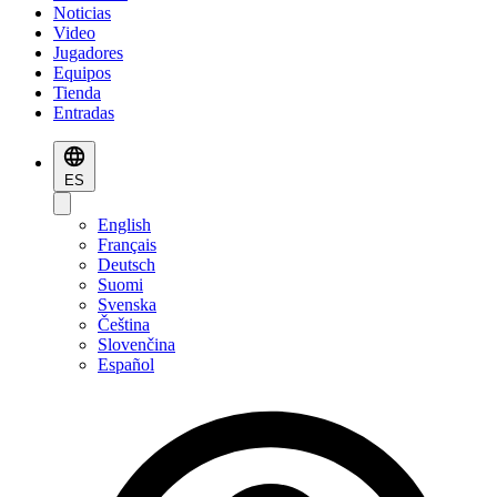
Noticias
Video
Jugadores
Equipos
Tienda
Entradas
ES
English
Français
Deutsch
Suomi
Svenska
Čeština
Slovenčina
Español