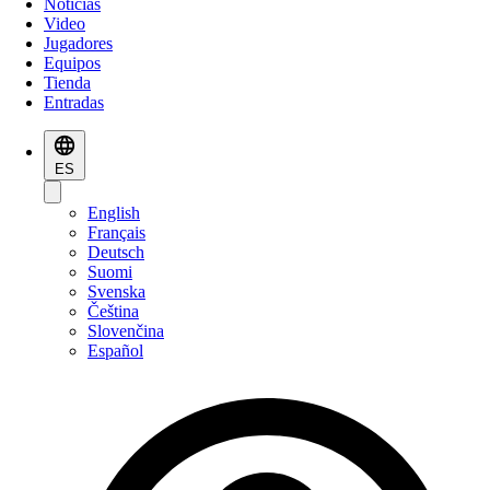
Noticias
Video
Jugadores
Equipos
Tienda
Entradas
ES
English
Français
Deutsch
Suomi
Svenska
Čeština
Slovenčina
Español