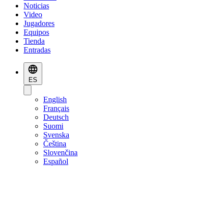
Noticias
Video
Jugadores
Equipos
Tienda
Entradas
ES
English
Français
Deutsch
Suomi
Svenska
Čeština
Slovenčina
Español