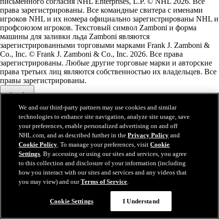
письменного согласия NHL Enterprises, L.P. © NHL 2026. Все
права зарегистрированы. Все командные свитера с именами
игроков NHL и их номера официально зарегистрированы NHL и
профсоюзом игроков. Текстовый символ Zamboni и форма
машины для заливки льда Zamboni являются
зарегистрированными торговыми марками Frank J. Zamboni &
Co., Inc. © Frank J. Zamboni & Co., Inc. 2026. Все права
зарегистрированы. Любые другие торговые марки и авторские
права третьих лиц являются собственностью их владельцев. Все
правы зарегистрированы.
We and our third-party partners may use cookies and similar
technologies to enhance site navigation, analyze site usage, save
Закрыть
your preferences, enable personalized advertising on and off
NHL.com, and as described further in the
Privacy Policy
and
Cookie Policy
. To manage your preferences, visit
Cookie
Settings
. By accessing or using our sites and services, you agree
to this collection and disclosure of your information (including
how you interact with our sites and services and any videos that
you may view) and our
Terms of Service
.
Cookie Settings
I Understand