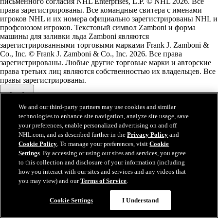
письменного согласия NHL Enterprises, L.P. © NHL 2026. Все
права зарегистрированы. Все командные свитера с именами
игроков NHL и их номера официально зарегистрированы NHL и
профсоюзом игроков. Текстовый символ Zamboni и форма
машины для заливки льда Zamboni являются
зарегистрированными торговыми марками Frank J. Zamboni &
Co., Inc. © Frank J. Zamboni & Co., Inc. 2026. Все права
зарегистрированы. Любые другие торговые марки и авторские
права третьих лиц являются собственностью их владельцев. Все
правы зарегистрированы.
We and our third-party partners may use cookies and similar
technologies to enhance site navigation, analyze site usage, save
Закрыть
your preferences, enable personalized advertising on and off
NHL.com, and as described further in the
Privacy Policy
and
Cookie Policy
. To manage your preferences, visit
Cookie
Settings
. By accessing or using our sites and services, you agree
to this collection and disclosure of your information (including
how you interact with our sites and services and any videos that
you may view) and our
Terms of Service
.
Cookie Settings
I Understand