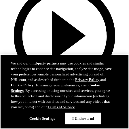
We and our third-party partners may use cookies and similar
technologies to enhance site navigation, analyze site usage, save
your preferences, enable personalized advertising on and off
NHL.com, and as described further in the
Privacy Policy
and
Cookie Policy
. To manage your preferences, visit
Cookie
4:09
Settings
. By accessing or using our sites and services, you agree
to this collection and disclosure of your information (including
Les 5 plus beaux buts d'Adrian Kempe en 2025-26
how you interact with our sites and services and any videos that
you may view) and our
Terms of Service
.
Cookie Settings
I Understand