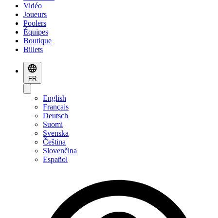
Vidéo
Joueurs
Poolers
Équipes
Boutique
Billets
FR
English
Français
Deutsch
Suomi
Svenska
Čeština
Slovenčina
Español