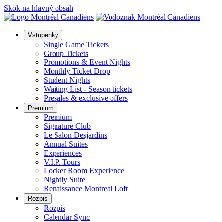
Skok na hlavný obsah
Vstupenky
Single Game Tickets
Group Tickets
Promotions & Event Nights
Monthly Ticket Drop
Student Nights
Waiting List - Season tickets
Presales & exclusive offers
Premium
Premium
Signature Club
Le Salon Desjardins
Annual Suites
Experiences
V.I.P. Tours
Locker Room Experience
Nightly Suite
Renaissance Montreal Loft
Rozpis
Rozpis
Calendar Sync