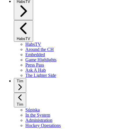
HabsTV
HabsTV
HabsTV
Around the CH
Embedded
Game Highlights
Press Pass
Ask A Hab
The Lighter Side
Tím
Tím
Súpiska
In the System
Administration
Hockey Operations