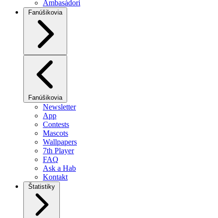
Ambasádori
Fanúšikovia
Fanúšikovia
Newsletter
App
Contests
Mascots
Wallpapers
7th Player
FAQ
Ask a Hab
Kontakt
Štatistiky