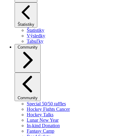
Štatistiky
Štatistiky
Výsledky
Tabuľky
Community
Community
Special 50/50 raffles
Hockey Fights Cancer
Hockey Talks
Lunar New Year
In-kind Donation
Fantasy Camp