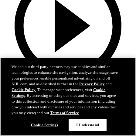
We and our third-party partners may use cookies and similar
technologies to enhance site navigation, analyze site usage, save
your preferences, enable personalized advertising on and off
3:48
NHL.com, and as described further in the
Privacy Policy
and
Cookie Policy
. To manage your preferences, visit
Cookie
The CHat: Finnish Edition
Settings
. By accessing or using our sites and services, you agree
to this collection and disclosure of your information (including
Finnish CHat feat. Antti Niemi and Artturi Lehkonen
how you interact with our sites and services and any videos that
you may view) and our
Terms of Service
.
15. feb 2019
Cookie Settings
I Understand