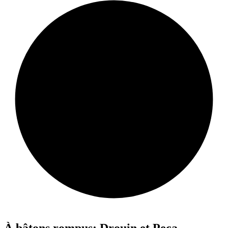
À bâtons rompus: Drouin et Peca