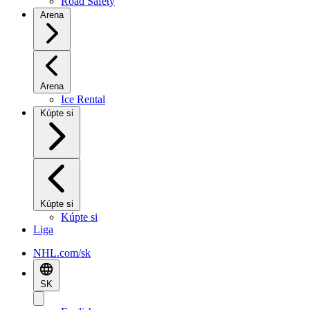
Road Safety
Arena
Arena
Ice Rental
Kúpte si
Kúpte si
Kúpte si
Liga
NHL.com/sk
SK