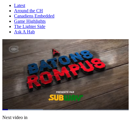
Latest
Around the CH
Canadiens Embedded
Game Highlights
The Lighter Side
Ask A Hab
Loaded
:
32.27%
Current
0:06
/
Duration
2:19
Next video in
Pause
Mute
Fulls
Time