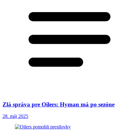
Zlá správa pre Oilers: Hyman má po sezóne
28. máj 2025