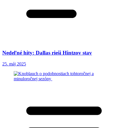
Nedeľné hity: Dallas rieši Hintzov stav
25. máj 2025