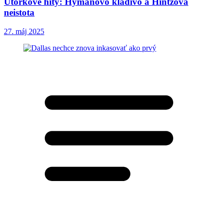
Utorkové hity: Hymanovo kladivo a Hintzova
neistota
27. máj 2025