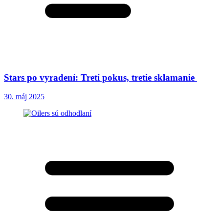
Stars po vyradení: Tretí pokus, tretie sklamanie
30. máj 2025