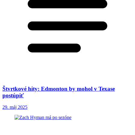
Štvrtkové hity: Edmonton by mohol v Texase
postúpiť
29. máj 2025