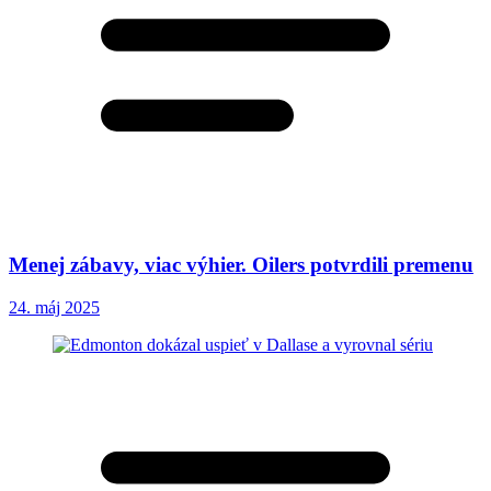
Menej zábavy, viac výhier. Oilers potvrdili premenu
24. máj 2025