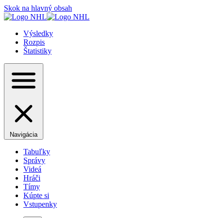
Skok na hlavný obsah
Výsledky
Rozpis
Štatistiky
Navigácia
Tabuľky
Správy
Videá
Hráči
Tímy
Kúpte si
Vstupenky