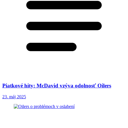
Piatkové hity: McDavid vzýva odolnosť Oilers
23. máj 2025