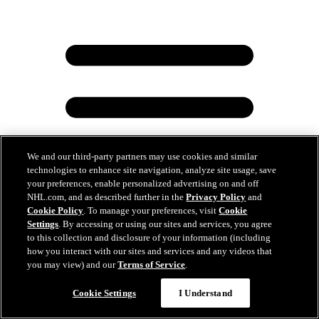
We and our third-party partners may use cookies and similar
technologies to enhance site navigation, analyze site usage, save
your preferences, enable personalized advertising on and off
NHL.com, and as described further in the
Privacy Policy
and
Cookie Policy
. To manage your preferences, visit
Cookie
Settings
. By accessing or using our sites and services, you agree
to this collection and disclosure of your information (including
how you interact with our sites and services and any videos that
Sila prvej výhry? Panthers a Stars ostávajú v
you may view) and our
Terms of Service
.
pozore
Cookie Settings
I Understand
22. máj 2025