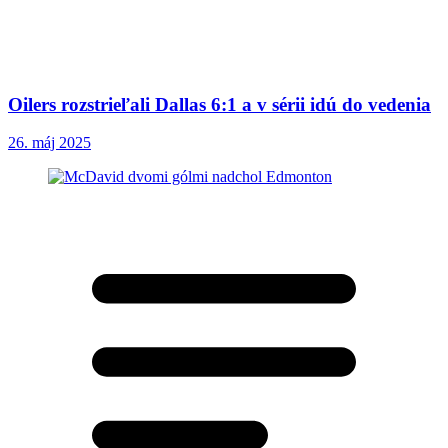
Oilers rozstrieľali Dallas 6:1 a v sérii idú do vedenia
26. máj 2025