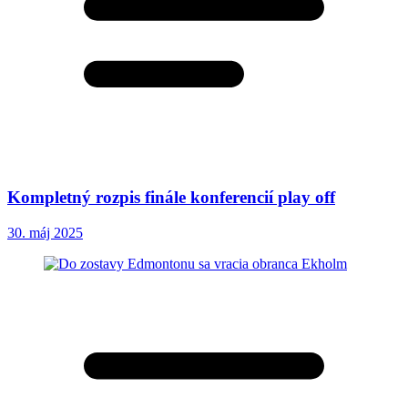
Kompletný rozpis finále konferencií play off
30. máj 2025