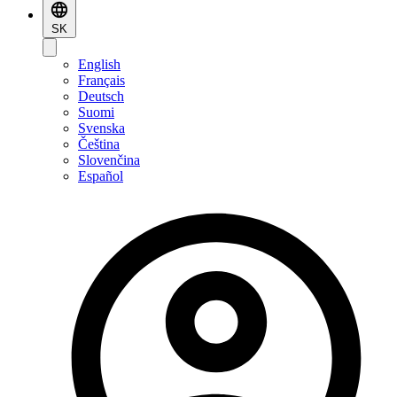
SK
English
Français
Deutsch
Suomi
Svenska
Čeština
Slovenčina
Español