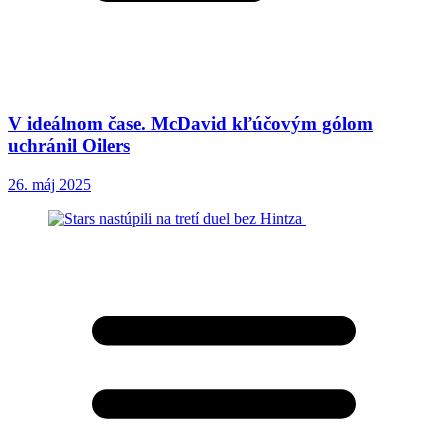
V ideálnom čase. McDavid kľúčovým gólom
uchránil Oilers
26. máj 2025