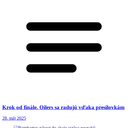
Krok od finále. Oilers sa radujú vďaka presilovkám
28. máj 2025