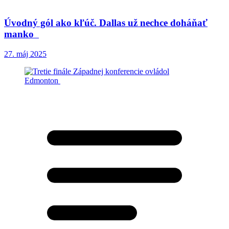
Úvodný gól ako kľúč. Dallas už nechce doháňať
manko
27. máj 2025