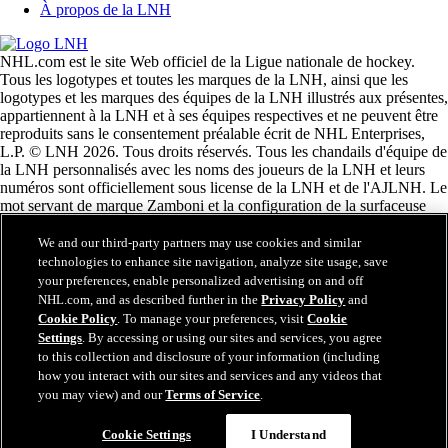
À propos de la LNH
NHL.com est le site Web officiel de la Ligue nationale de hockey.
Tous les logotypes et toutes les marques de la LNH, ainsi que les
logotypes et les marques des équipes de la LNH illustrés aux présentes,
appartiennent à la LNH et à ses équipes respectives et ne peuvent être
reproduits sans le consentement préalable écrit de NHL Enterprises,
L.P. © LNH 2026. Tous droits réservés. Tous les chandails d'équipe de
la LNH personnalisés avec les noms des joueurs de la LNH et leurs
numéros sont officiellement sous license de la LNH et de l'AJLNH. Le
mot servant de marque Zamboni et la configuration de la surfaceuse
Zamboni sont des marques de commerce déposées de Frank J.
Zamboni & Co., Inc. © Frank J. Zamboni & Co., Inc. 2026. Tous
We and our third-party partners may use cookies and similar
droits réservés. Toute autre marque déposée ou tout droit d'auteur d'une
technologies to enhance site navigation, analyze site usage, save
tierce partie sont la propriété de leurs auteurs respectifs. Tous droits
your preferences, enable personalized advertising on and off
réservés.
NHL.com, and as described further in the
Privacy Policy
and
Cookie Policy
. To manage your preferences, visit
Cookie
Settings
. By accessing or using our sites and services, you agree
to this collection and disclosure of your information (including
Fermer
how you interact with our sites and services and any videos that
you may view) and our
Terms of Service
.
Cookie Settings
I Understand