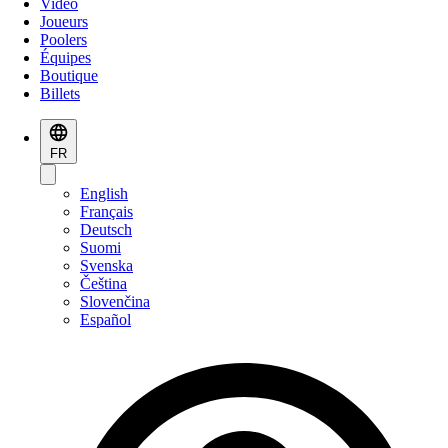
Vidéo
Joueurs
Poolers
Équipes
Boutique
Billets
FR
English
Français
Deutsch
Suomi
Svenska
Čeština
Slovenčina
Español