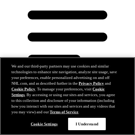
We and our third-party partners may use cookies and similar
technologies to enhance site navigation, analyze site usage, save
your preferences, enable personalized advertising on and off
NHL.com, and as described further in the
Privacy Policy
and
Cookie Policy
. To manage your preferences, visit
Cookie
Settings
. By accessing or using our sites and services, you agree
Super 16 : Les Capitals ravissent de nouveau le
to this collection and disclosure of your information (including
premier rang aux Jets
how you interact with our sites and services and any videos that
you may view) and our
Terms of Service
.
13 mars 2025
Cookie Settings
I Understand