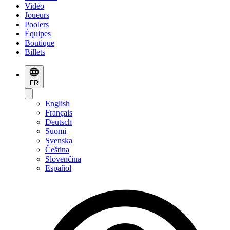
Vidéo
Joueurs
Poolers
Équipes
Boutique
Billets
FR
English
Français
Deutsch
Suomi
Svenska
Čeština
Slovenčina
Español