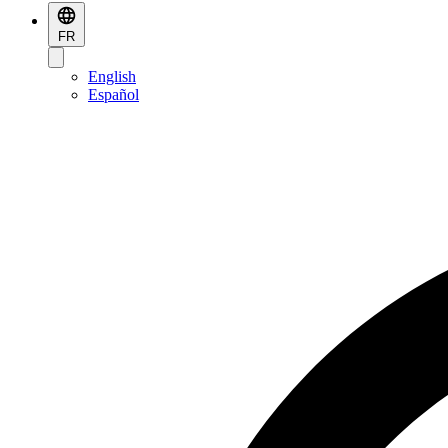
FR
English
Español