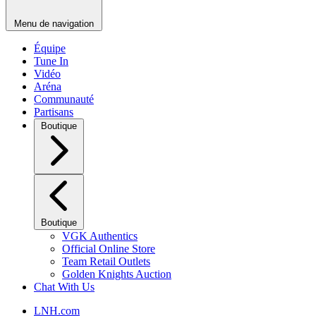
Menu de navigation
Équipe
Tune In
Vidéo
Aréna
Communauté
Partisans
Boutique
Boutique
VGK Authentics
Official Online Store
Team Retail Outlets
Golden Knights Auction
Chat With Us
LNH.com