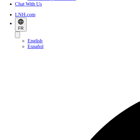
Chat With Us
LNH.com
FR
English
Español