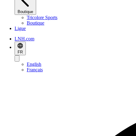
Boutique
Tricolore Sports
Boutique
Ligue
LNH.com
FR
English
Français