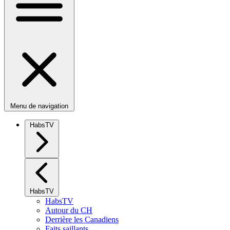
Menu de navigation
HabsTV
HabsTV
HabsTV
Autour du CH
Derrière les Canadiens
Faits saillants