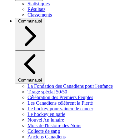
Statistiques
Résultats
Classements
Communauté
Communauté
La Fondation des Canadiens pour l'enfance
Tirage spécial 50/50
Célébration des Premiers Peuples
Les Canadiens célèbrent la Fierté
Le hockey pour vaincre le cancer
Le hockey en parle
Nouvel An lunaire
Mois de l'histoire des Noirs
Collecte de sang
Anciens Canadiens